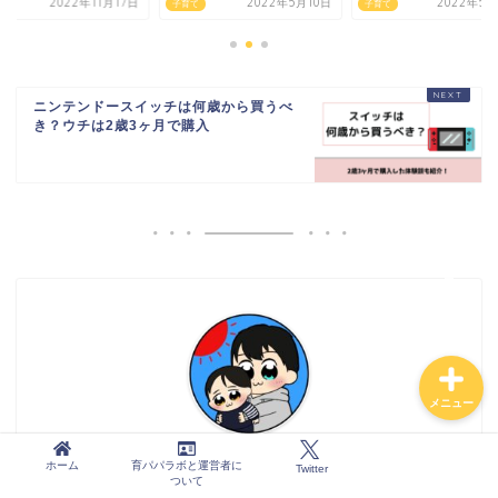
2022年11月17日
2022年5月10日
2022年5月
て
子育て
子育て
ニンテンドースイッチは何歳から買うべ
き？ウチは2歳3ヶ月で購入
ホーム
育パパラボと運営者につ
いて
Twitter
メニュー
そちまる
ホーム
育パパラボと運営者に
Twitter
ついて
男性育休1年取得したパパ