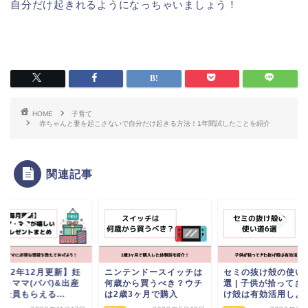
自分だけ起きれるようになっちゃいましょう！
HOME
子育て
赤ちゃんと妻を起こさないで自分だけ起きる方法！1年間試したことを紹介
関連記事
022年12月更新】妊
ニンテンドースイッチは
セミの抜け殻の使い
プレママ(パパ)&出産
何歳から買うべき？ウチ
選 | 子供が拾ってき
全員もらえる...
は2歳3ヶ月で購入
け殻は有効活用しよ..